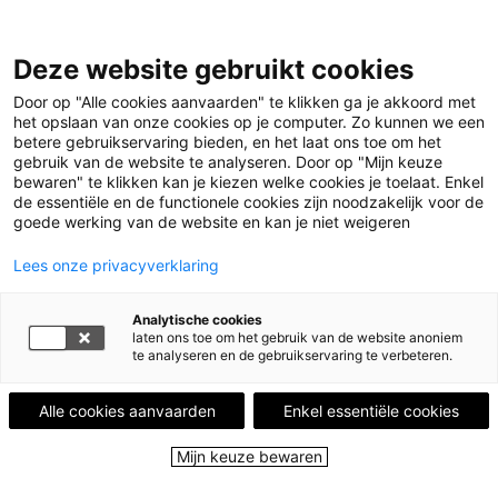
Leestips
Deze website gebruikt cookies
Kalender
Uitgelicht
Door op "Alle cookies aanvaarden" te klikken ga je akkoord met
Leesgroepen
het opslaan van onze cookies op je computer. Zo kunnen we een
Leesplekken
betere gebruikservaring bieden, en het laat ons toe om het
Boekenstad
gebruik van de website te analyseren. Door op "Mijn keuze
Over ons
bewaren" te klikken kan je kiezen welke cookies je toelaat. Enkel
de essentiële en de functionele cookies zijn noodzakelijk voor de
goede werking van de website en kan je niet weigeren
Menu
Menu sluiten
Lees onze privacyverklaring
Leestips
Analytische cookies
Kalender
laten ons toe om het gebruik van de website anoniem
Uitgelicht
te analyseren en de gebruikservaring te verbeteren.
Leesgroepen
Leesplekken
Alle cookies aanvaarden
Enkel essentiële cookies
Boekenstad
Over ons
Mijn keuze bewaren
Close