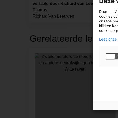
Deze 
vertaald door Richard van Leeuwen ; ill. do
Tilanus
Door op "A
cookies op
Richard Van Leeuwen
ons toe om
klikken kan
cookies zi
Gerelateerde leestips
Lees onze 
1085