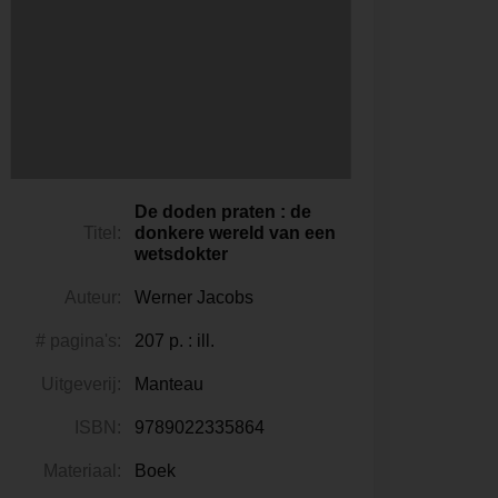
De doden praten : de
Titel:
donkere wereld van een
wetsdokter
Auteur:
Werner Jacobs
# pagina's:
207 p. : ill.
Uitgeverij:
Manteau
ISBN:
9789022335864
Materiaal:
Boek