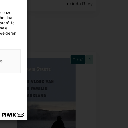
Lucinda Riley
n onze
het laat
aren" te
onele
 weigeren
957
de