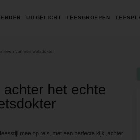
LENDER
UITGELICHT
LEESGROEPEN
LEESPL
hte leven van een wetsdokter
k achter het echte
etsdokter
eesstijl mee op reis, met een perfecte kijk ,achter