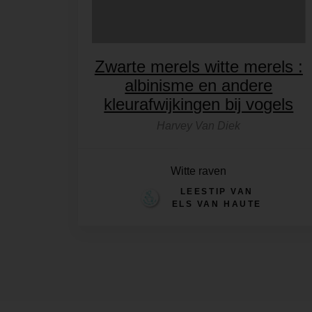
Zwarte merels witte merels :
albinisme en andere
kleurafwijkingen bij vogels
Harvey Van Diek
Witte raven
LEESTIP VAN
ELS VAN HAUTE