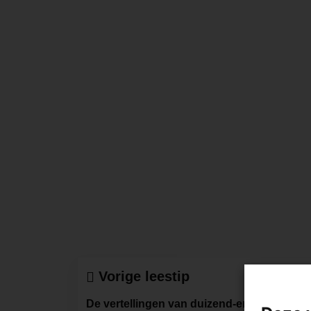
Vorige leestip
De vertellingen van duizend-en-één-nacht 