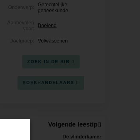
Gerechtelijke
Onderwerp:
geneeskunde
Aanbevolen
Boeiend
voor:
Doelgroep:
Volwassenen
ZOEK IN DE BIB
BOEKHANDELAARS
Volgende leestip
De vlinderkamer