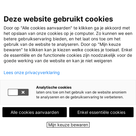
Leestips
Deze website gebruikt cookies
Kalender
Uitgelicht
Door op "Alle cookies aanvaarden" te klikken ga je akkoord met
Leesgroepen
het opslaan van onze cookies op je computer. Zo kunnen we een
Leesplekken
betere gebruikservaring bieden, en het laat ons toe om het
Boekenstad
gebruik van de website te analyseren. Door op "Mijn keuze
Over ons
bewaren" te klikken kan je kiezen welke cookies je toelaat. Enkel
de essentiële en de functionele cookies zijn noodzakelijk voor de
goede werking van de website en kan je niet weigeren
Menu
Menu sluiten
Lees onze privacyverklaring
Leestips
Analytische cookies
Kalender
laten ons toe om het gebruik van de website anoniem
Uitgelicht
te analyseren en de gebruikservaring te verbeteren.
Leesgroepen
Leesplekken
Alle cookies aanvaarden
Enkel essentiële cookies
Boekenstad
Over ons
Mijn keuze bewaren
Close