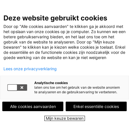
Deze website gebruikt cookies
Menu
Door op "Alle cookies aanvaarden" te klikken ga je akkoord met
het opslaan van onze cookies op je computer. Zo kunnen we een
betere gebruikservaring bieden, en het laat ons toe om het
Home
Leestips
Iets wat helpt
gebruik van de website te analyseren. Door op "Mijn keuze
Illustratie © Shamisa Debroey
bewaren" te klikken kan je kiezen welke cookies je toelaat. Enkel
de essentiële en de functionele cookies zijn noodzakelijk voor de
LEESTIP VAN
ANN VAN DEN PLAS
goede werking van de website en kan je niet weigeren
Lees niet alles uit. Dan lees je meer.
Lees onze privacyverklaring
Iets wat helpt
Analytische cookies
15 december 2024 - 546 keer bekeken
laten ons toe om het gebruik van de website anoniem
te analyseren en de gebruikservaring te verbeteren.
In dit boek is Laura op zoek naar iets wat helpt
Alle cookies aanvaarden
Enkel essentiële cookies
nadat haar moeder in zee verdwijnt... Zonder
oordeel beschrijft Mona Høvring de gevoelswereld
Mijn keuze bewaren
van Laura, die zoals elk meisje in de puberteit op