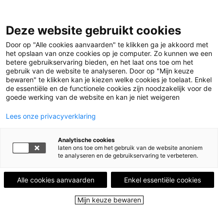
Leestips
Deze website gebruikt cookies
Kalender
Uitgelicht
Door op "Alle cookies aanvaarden" te klikken ga je akkoord met
Leesgroepen
het opslaan van onze cookies op je computer. Zo kunnen we een
Leesplekken
betere gebruikservaring bieden, en het laat ons toe om het
Boekenstad
gebruik van de website te analyseren. Door op "Mijn keuze
Over ons
bewaren" te klikken kan je kiezen welke cookies je toelaat. Enkel
de essentiële en de functionele cookies zijn noodzakelijk voor de
goede werking van de website en kan je niet weigeren
Menu
Menu sluiten
Lees onze privacyverklaring
Leestips
Analytische cookies
Kalender
laten ons toe om het gebruik van de website anoniem
Uitgelicht
te analyseren en de gebruikservaring te verbeteren.
Leesgroepen
Leesplekken
Alle cookies aanvaarden
Enkel essentiële cookies
Boekenstad
Over ons
Mijn keuze bewaren
Close