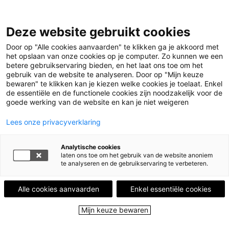
Leestips
Deze website gebruikt cookies
Kalender
Uitgelicht
Door op "Alle cookies aanvaarden" te klikken ga je akkoord met
Leesgroepen
het opslaan van onze cookies op je computer. Zo kunnen we een
Leesplekken
betere gebruikservaring bieden, en het laat ons toe om het
Boekenstad
gebruik van de website te analyseren. Door op "Mijn keuze
Over ons
bewaren" te klikken kan je kiezen welke cookies je toelaat. Enkel
de essentiële en de functionele cookies zijn noodzakelijk voor de
goede werking van de website en kan je niet weigeren
Menu
Menu sluiten
Lees onze privacyverklaring
Leestips
Analytische cookies
Kalender
laten ons toe om het gebruik van de website anoniem
Uitgelicht
te analyseren en de gebruikservaring te verbeteren.
Leesgroepen
Leesplekken
Alle cookies aanvaarden
Enkel essentiële cookies
Boekenstad
Over ons
Mijn keuze bewaren
Close