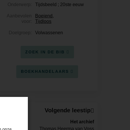
Onderwerp:
Tijdsbeeld ; 20ste eeuw
Aanbevolen
Boeiend
,
voor:
Tijdloos
Doelgroep:
Volwassenen
ZOEK IN DE BIB
BOEKHANDELAARS
Volgende leestip
Het archief
Thomas Heerma van Voss
n onze