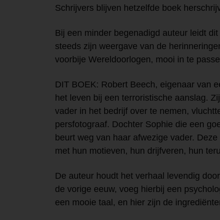
Schrijvers blijven hetzelfde boek herschri
Bij een minder begenadigd auteur leidt dit
steeds zijn weergave van de herinneringen,
voorbije Wereldoorlogen, mooi in te passe
DIT BOEK: Robert Beech, eigenaar van e
het leven bij een terroristische aanslag. Z
vader in het bedrijf over te nemen, vlucht
persfotograaf. Dochter Sophie die een goe
beurt weg van haar afwezige vader. Dez
met hun motieven, hun drijfveren, hun teru
De auteur houdt het verhaal levendig doo
de vorige eeuw, voeg hierbij een psycholog
een mooie taal, en hier zijn de ingrediën