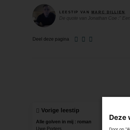
LEESTIP VAN
MARC DILLIEN
De quote van Jonathan Coe :" Een
Facebook
Twitter
Email
Deel deze pagina
Vorige leestip
Deze 
Alle golven in mij : roman
Uwe Porters
Door op "A