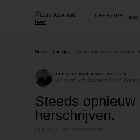
LEESTIPS
KA
Home
Leestips
Steeds opnieuw hetzelfde boek h
LEESTIP VAN
MARC DILLIEN
De quote van Jonathan Coe :" Een rom
Steeds opnieuw 
herschrijven.
8 juli 2025 - 405 keer bekeken