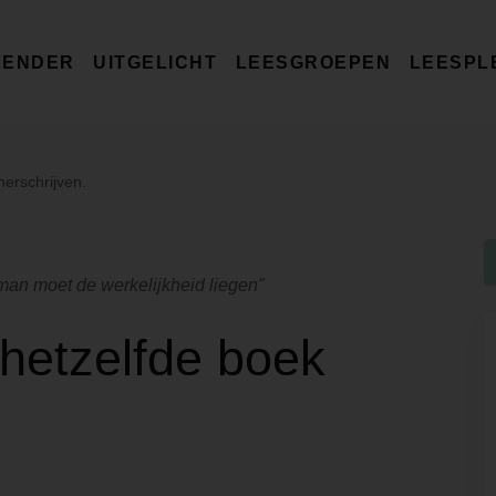
LENDER
UITGELICHT
LEESGROEPEN
LEESPL
erschrijven.
an moet de werkelijkheid liegen"
hetzelfde boek