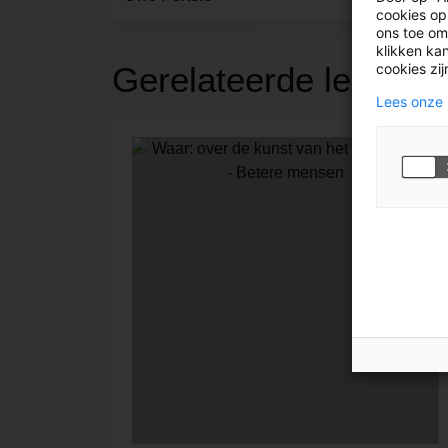
cookies op
ons toe om
klikken kan
cookies zi
Gerelateerde leestips
Lees onze 
444