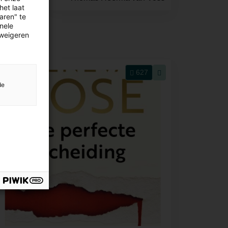
het laat
aren" te
onele
 weigeren
627
de