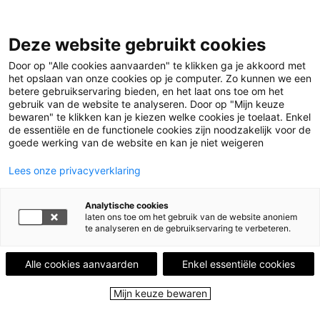
Deze website gebruikt cookies
Menu
Door op "Alle cookies aanvaarden" te klikken ga je akkoord met
het opslaan van onze cookies op je computer. Zo kunnen we een
betere gebruikservaring bieden, en het laat ons toe om het
Home
Uitgelicht
Slow flowers: boekentips voor
gebruik van de website te analyseren. Door op "Mijn keuze
bewaren" te klikken kan je kiezen welke cookies je toelaat. Enkel
duurzaam bloeien
Illustratie © Shamisa Debroey
de essentiële en de functionele cookies zijn noodzakelijk voor de
goede werking van de website en kan je niet weigeren
Slow flowers:
boekentips voor
Lees onze privacyverklaring
duurzaam bloeien
Analytische cookies
laten ons toe om het gebruik van de website anoniem
te analyseren en de gebruikservaring te verbeteren.
20 mei 2025
Alle cookies aanvaarden
Enkel essentiële cookies
Door Rebecca Pers
Mijn keuze bewaren
Vergeet de hipster trend rond havermelk