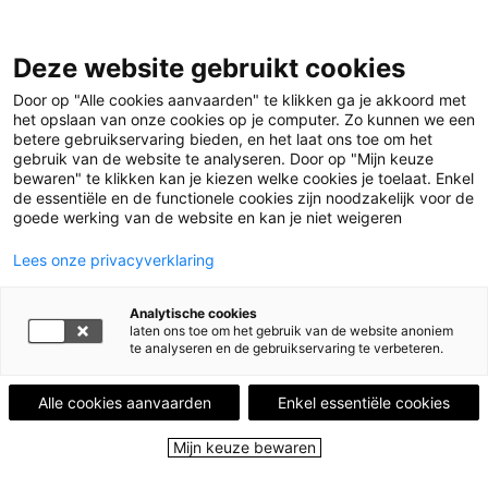
Deze website gebruikt cookies
Menu
Door op "Alle cookies aanvaarden" te klikken ga je akkoord met
het opslaan van onze cookies op je computer. Zo kunnen we een
betere gebruikservaring bieden, en het laat ons toe om het
Home
Leestips
gebruik van de website te analyseren. Door op "Mijn keuze
Illustratie © Shamisa Debroey
bewaren" te klikken kan je kiezen welke cookies je toelaat. Enkel
Leestips
de essentiële en de functionele cookies zijn noodzakelijk voor de
goede werking van de website en kan je niet weigeren
Persoonlijk aangeraden door onze
Lees onze privacyverklaring
stadslezers!
Analytische cookies
laten ons toe om het gebruik van de website anoniem
Heb je zelf een aanrader?
te analyseren en de gebruikservaring te verbeteren.
WORD STADSLEZER!
Alle cookies aanvaarden
Enkel essentiële cookies
Mijn keuze bewaren