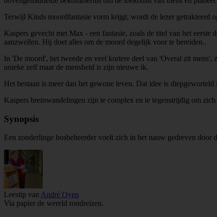
bovengemiddelde bekommernis om de toekomst van mens en planeet'. 
Terwijl Kinds moordfantasie vorm krijgt, wordt de lezer getrakteerd 
Kaspers gevecht met Max - een fantasie, zoals de titel van het eerste 
aanzwellen. Hij doet alles om de moord degelijk voor te bereiden..
In 'De moord', het tweede en veel kortere deel van 'Overal zit mens'
unieke zelf maar de mensheid is zijn nieuwe ik.
Het bestaan is meer dan het gewone leven. Dat idee is diepgeworteld 
Kaspers breinwandelingen zijn te complex en te tegenstrijdig om zich 
Synopsis
Een zonderlinge bosbeheerder voelt zich in het nauw gedreven door d
Leestip van
André Oyen
Via papier de wereld rondreizen.