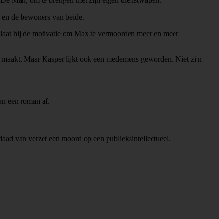
 De Man, om te brengen met zijn eigen dienstwapen.
l en de bewoners van beide.
est laat hij de motivatie om Max te vermoorden meer en meer
eid maakt. Maar Kasper lijkt ook een medemens geworden. Niet zijn
van een roman af.
aad van verzet een moord op een publieksintellectueel.