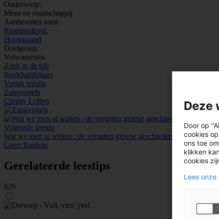
Onderwerp:
Mens en maatschappij
Aanbevolen voor:
Bloedstollend
,
Hoogstaand
Doelgroep:
Volwassenen
Zoek in de bib
Boekhandelaars
Vorige leestip
Zangvogels
Christy Lefteri
Deze 
Door op "A
Volgende leestip
cookies op
Wat we toen al wisten : de vergeten groene geschiedenis van 1972
ons toe om
Geert Buelens
klikken kan
cookies zi
Gerelateerde leestips
Lees onze 
929