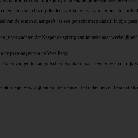
Kind droomt er van om zijn ex-minnaar, de publieksintellectueel Max
op diens ideeën en bezorgdheden over het verval van het bos, de aardbo
deel van de roman al aangeeft - is een gevecht met zichzelf. In zijn ge
, zou je verwachten dat Kasper de sprong van fantasie naar werkelijkh
in de personages van de Yves Petry.
te laten vangen in categorische uitspraken, maar leveren wel een dijk 
e alomtegenwoordigheid van de mens en het collectief, en beraamt als d