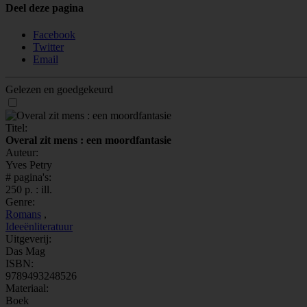
Deel deze pagina
Facebook
Twitter
Email
Gelezen en goedgekeurd
Titel:
Overal zit mens : een moordfantasie
Auteur:
Yves Petry
# pagina's:
250 p. : ill.
Genre:
Romans
,
Ideeënliteratuur
Uitgeverij:
Das Mag
ISBN:
9789493248526
Materiaal:
Boek