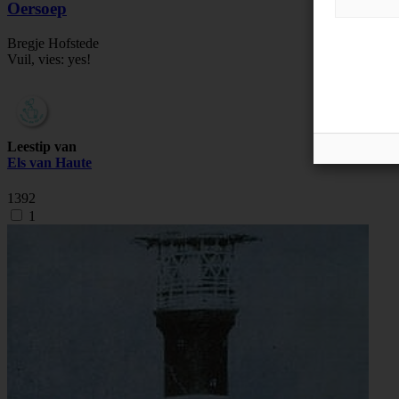
Oersoep
Bregje Hofstede
Vuil, vies: yes!
Leestip van
Els van Haute
1392
1