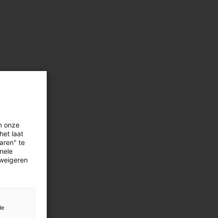
n onze
het laat
aren" te
onele
 weigeren
de