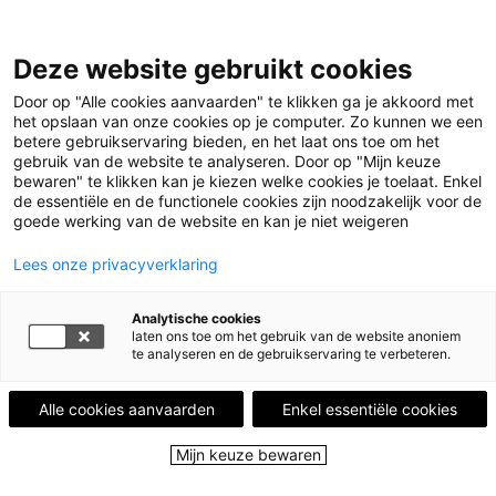
Leestips
Deze website gebruikt cookies
Kalender
Uitgelicht
Door op "Alle cookies aanvaarden" te klikken ga je akkoord met
Leesgroepen
het opslaan van onze cookies op je computer. Zo kunnen we een
Leesplekken
betere gebruikservaring bieden, en het laat ons toe om het
Boekenstad
gebruik van de website te analyseren. Door op "Mijn keuze
Over ons
bewaren" te klikken kan je kiezen welke cookies je toelaat. Enkel
de essentiële en de functionele cookies zijn noodzakelijk voor de
goede werking van de website en kan je niet weigeren
Menu
Menu sluiten
Lees onze privacyverklaring
Leestips
Analytische cookies
Kalender
laten ons toe om het gebruik van de website anoniem
Uitgelicht
te analyseren en de gebruikservaring te verbeteren.
Leesgroepen
Leesplekken
Alle cookies aanvaarden
Enkel essentiële cookies
Boekenstad
Over ons
Mijn keuze bewaren
Close