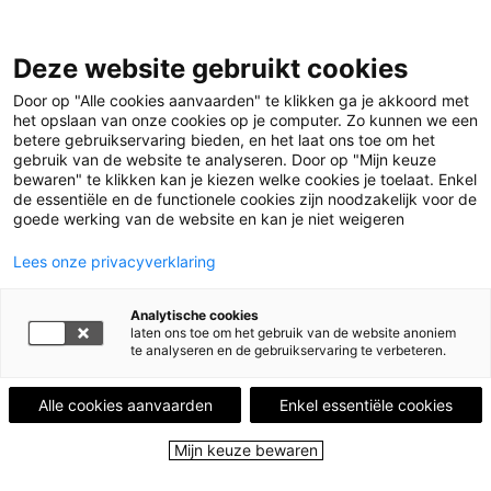
Deze website gebruikt cookies
Menu
Door op "Alle cookies aanvaarden" te klikken ga je akkoord met
het opslaan van onze cookies op je computer. Zo kunnen we een
betere gebruikservaring bieden, en het laat ons toe om het
Home
Leestips
reflecties over het onbevattelijke
gebruik van de website te analyseren. Door op "Mijn keuze
bewaren" te klikken kan je kiezen welke cookies je toelaat. Enkel
gemis
Illustratie © Shamisa Debroey
de essentiële en de functionele cookies zijn noodzakelijk voor de
goede werking van de website en kan je niet weigeren
LEESTIP VAN
ANDRÉ OYEN
Lees onze privacyverklaring
Via papier de wereld rondreizen.
reflecties over het
Analytische cookies
laten ons toe om het gebruik van de website anoniem
onbevattelijke gemis
te analyseren en de gebruikservaring te verbeteren.
Alle cookies aanvaarden
Enkel essentiële cookies
22 juni 2020 - 836 keer bekeken
Mijn keuze bewaren