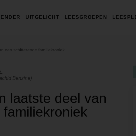
LENDER
UITGELICHT
LEESGROEPEN
LEESPL
an een schitterende familiekroniek
H
(Rachid Benzine)
 laatste deel van
 familiekroniek