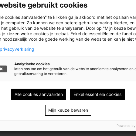
website gebruikt cookies
lle cookies aanvaarden" te klikken ga je akkoord met het opslaan va
s des autres'. Over de familie Belhaj vanaf de jaren
 je computer. Zo kunnen we een betere gebruikservaring bieden, en 
 het gebruik van de website te analyseren. Door op "Mijn keuze bew
an het woord. Franse editie.
 je kiezen welke cookies je toelaat. Enkel de essentiële en de functi
jn noodzakelijk voor de goede werking van de website en kan je niet
privacyverklaring
EETH
Analytische cookies
laten ons toe om het gebruik van de website anoniem te analyseren en 
n. (Rachid Benzine)
gebruikservaring te verbeteren.
Alle cookies aanvaarden
Enkel essentiële cookies
Mijn keuze bewaren
Powered by