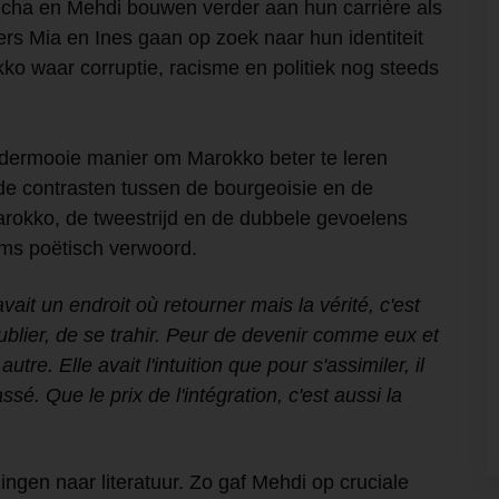
Aicha en Mehdi bouwen verder aan hun carrière als
rs Mia en Ines gaan op zoek naar hun identiteit
kko waar corruptie, racisme en politiek nog steeds
ondermooie manier om Marokko beter te leren
de contrasten tussen de bourgeoisie en de
Marokko, de tweestrijd en de dubbele gevoelens
oms poëtisch verwoord.
avait un endroit où retourner mais la vérité, c'est
oublier, de se trahir. Peur de devenir comme eux et
tre. Elle avait l'intuition que pour s'assimiler, il
assé. Que le prix de l'intégration, c'est aussi la
ingen naar literatuur. Zo gaf Mehdi op cruciale