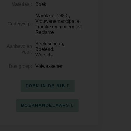
Materiaal:
Boek
Marokko ; 1980-,
Vrouwenemancipatie,
Onderwerp:
Traditie en moderniteit,
Racisme
Beeldschoon
,
Aanbevolen
Boeiend
,
voor:
Werelds
Doelgroep:
Volwassenen
ZOEK IN DE BIB
BOEKHANDELAARS