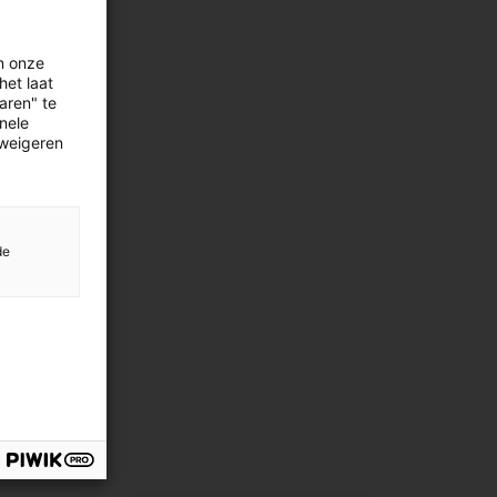
n onze
het laat
aren" te
onele
 weigeren
de