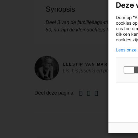
Deze 
Synopsis
Door op "A
Deel 3 van de familiesaga-trilogie 'Les pay
cookies op
ons toe om
80; nu zijn de kleindochters Mia en Ines a
klikken kan
cookies zi
Lees onze 
LEESTIP VAN
MARJAN VAN R
Lis. Lis jusqu'à en perdre la raiso
Facebook
Twitter
Email
Deel deze pagina