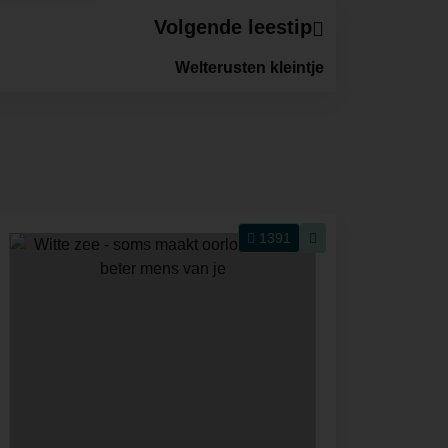
Volgende leestip
Welterusten kleintje
1391