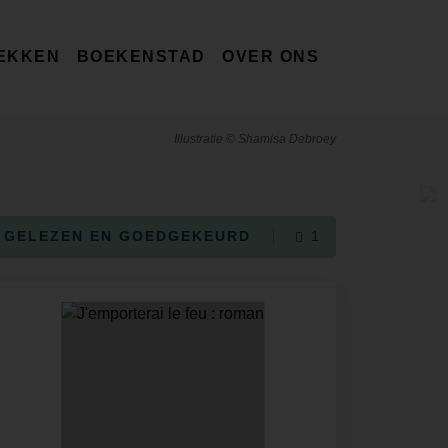
EKKEN
BOEKENSTAD
OVER ONS
Illustratie © Shamisa Debroey
GELEZEN EN GOEDGEKEURD
1