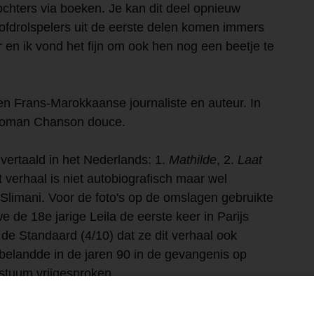
hters via boeken. Je kan dit deel opnieuw
oofdrolspelers uit de eerste delen komen immers
r en ik vond het fijn om ook hen nog een beetje te
een Frans-Marokkaanse journaliste en auteur. In
 roman Chanson douce.
 vertaald in het Nederlands: 1.
Mathilde
, 2.
Laat
 verhaal is niet autobiografisch maar wel
Slimani. Voor de foto's op de omslagen gebruikte
e de 18e jarige Leila de eerste keer in Parijs
 de Standaard (4/10) dat ze dit verhaal ook
 belandde in de jaren 90 in de gevangenis op
stuum vrijgesproken