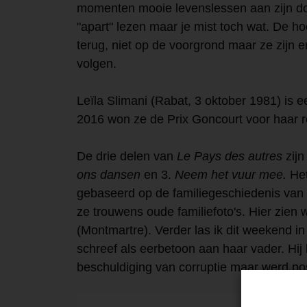
momenten mooie levenslessen aan zijn doc
"apart" lezen maar je mist toch wat. De h
terug, niet op de voorgrond maar ze zijn e
volgen.
Leïla Slimani (Rabat, 3 oktober 1981) is 
2016 won ze de Prix Goncourt voor haar
De drie delen van
Le Pays des autres
zijn
ons dansen
en 3.
Neem het vuur mee.
Het
gebaseerd op de familiegeschiedenis van 
ze trouwens oude familiefoto's. Hier zien w
(Montmartre). Verder las ik dit weekend in
schreef als eerbetoon aan haar vader. Hij
beschuldiging van corruptie maar werd po