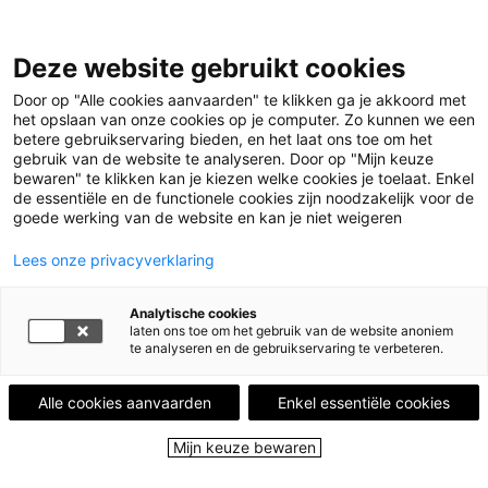
Leestips
Deze website gebruikt cookies
Kalender
Uitgelicht
Door op "Alle cookies aanvaarden" te klikken ga je akkoord met
Leesgroepen
het opslaan van onze cookies op je computer. Zo kunnen we een
Leesplekken
betere gebruikservaring bieden, en het laat ons toe om het
Boekenstad
gebruik van de website te analyseren. Door op "Mijn keuze
Over ons
bewaren" te klikken kan je kiezen welke cookies je toelaat. Enkel
de essentiële en de functionele cookies zijn noodzakelijk voor de
goede werking van de website en kan je niet weigeren
Menu
Menu sluiten
Lees onze privacyverklaring
Leestips
Analytische cookies
Kalender
laten ons toe om het gebruik van de website anoniem
Uitgelicht
te analyseren en de gebruikservaring te verbeteren.
Leesgroepen
Leesplekken
Alle cookies aanvaarden
Enkel essentiële cookies
Boekenstad
Over ons
Mijn keuze bewaren
Close