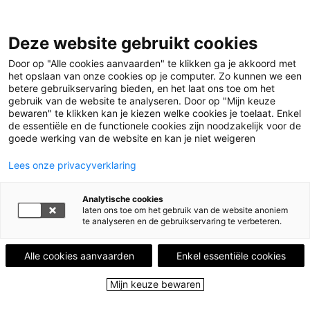
Leestips
Deze website gebruikt cookies
Kalender
Uitgelicht
Door op "Alle cookies aanvaarden" te klikken ga je akkoord met
Leesgroepen
het opslaan van onze cookies op je computer. Zo kunnen we een
Leesplekken
betere gebruikservaring bieden, en het laat ons toe om het
Boekenstad
gebruik van de website te analyseren. Door op "Mijn keuze
Over ons
bewaren" te klikken kan je kiezen welke cookies je toelaat. Enkel
de essentiële en de functionele cookies zijn noodzakelijk voor de
goede werking van de website en kan je niet weigeren
Menu
Menu sluiten
Lees onze privacyverklaring
Leestips
Analytische cookies
Kalender
laten ons toe om het gebruik van de website anoniem
Uitgelicht
te analyseren en de gebruikservaring te verbeteren.
Leesgroepen
Leesplekken
Alle cookies aanvaarden
Enkel essentiële cookies
Boekenstad
Over ons
Mijn keuze bewaren
Close