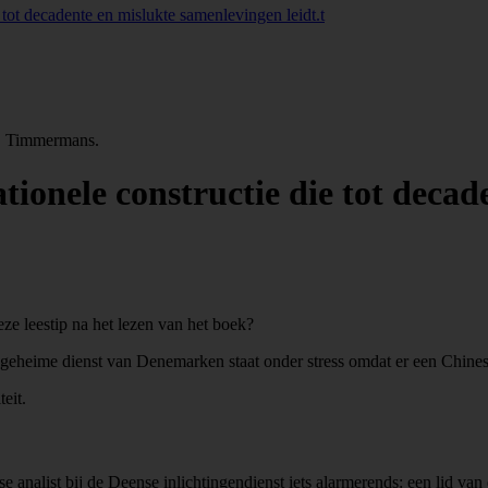
e tot decadente en mislukte samenlevingen leidt.t
 F. Timmermans.
ationele constructie die tot dec
eze leestip na het lezen van het boek?
geheime dienst van Denemarken staat onder stress omdat er een Chines
eit.
nalist bij de Deense inlichtingendienst iets alarmerends: een lid van de 