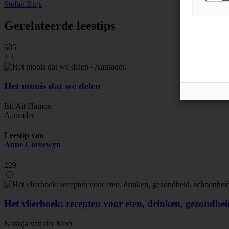
Stefan Brijs
Gerelateerde leestips
605
Het moois dat we delen
Ish Ait Hamou
Aanrader.
Leestip van
Anne Correwyn
229
Het vlierboek: recepten voor eten, drinken, gezondheid
Natasja van der Meer