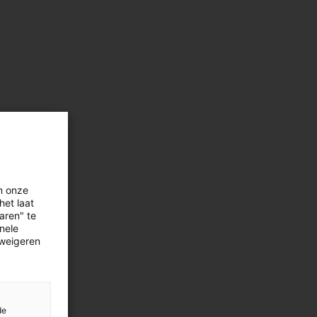
n onze
het laat
aren" te
onele
 weigeren
de