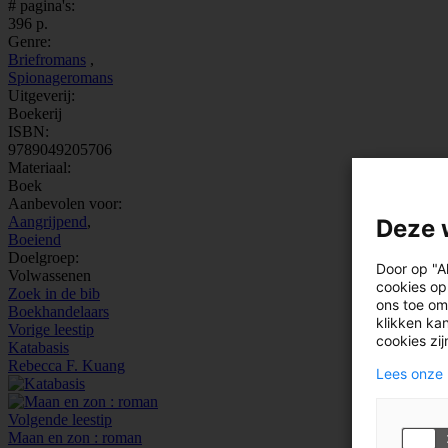
# pagina's:
396 p.
Genre:
Briefromans
,
Spionageromans
Uitgeverij:
Boekerij
ISBN:
9789049205706
Materiaal:
Boek
Aanbevolen voor:
Aangrijpend
,
Deze 
Boeiend
Doelgroep:
Door op "A
Volwassenen
cookies op
Zoek in de bib
ons toe om
Boekhandelaars
klikken kan
Vorige leestip
cookies zi
Katabasis
Rebecca F. Kuang
Lees onze 
Volgende leestip
Maan en zon : roman