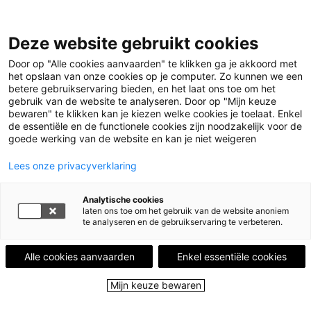
Deze website gebruikt cookies
Menu
Door op "Alle cookies aanvaarden" te klikken ga je akkoord met
het opslaan van onze cookies op je computer. Zo kunnen we een
betere gebruikservaring bieden, en het laat ons toe om het
Home
Leestips
Meeslepende enthousiaste en
gebruik van de website te analyseren. Door op "Mijn keuze
bewaren" te klikken kan je kiezen welke cookies je toelaat. Enkel
spannende roman vol met wetenswaardigheden
Illustratie © Shamisa Debroey
de essentiële en de functionele cookies zijn noodzakelijk voor de
goede werking van de website en kan je niet weigeren
LEESTIP VAN
NATHALIE BROUWERS
Lees onze privacyverklaring
Meeslepende
enthousiaste en
Analytische cookies
laten ons toe om het gebruik van de website anoniem
spannende roman vol
te analyseren en de gebruikservaring te verbeteren.
met
Alle cookies aanvaarden
Enkel essentiële cookies
wetenswaardigheden
Mijn keuze bewaren
5 november 2020 - 955 keer bekeken