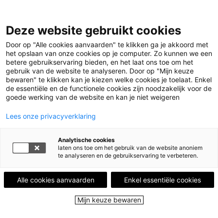
Leestips
Deze website gebruikt cookies
Kalender
Uitgelicht
Door op "Alle cookies aanvaarden" te klikken ga je akkoord met
Leesgroepen
het opslaan van onze cookies op je computer. Zo kunnen we een
Leesplekken
betere gebruikservaring bieden, en het laat ons toe om het
Boekenstad
gebruik van de website te analyseren. Door op "Mijn keuze
Over ons
bewaren" te klikken kan je kiezen welke cookies je toelaat. Enkel
de essentiële en de functionele cookies zijn noodzakelijk voor de
goede werking van de website en kan je niet weigeren
Menu
Menu sluiten
Lees onze privacyverklaring
Leestips
Analytische cookies
Kalender
laten ons toe om het gebruik van de website anoniem
Uitgelicht
te analyseren en de gebruikservaring te verbeteren.
Leesgroepen
Leesplekken
Alle cookies aanvaarden
Enkel essentiële cookies
Boekenstad
Over ons
Mijn keuze bewaren
Close