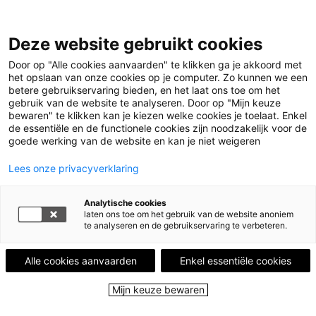
Deze website gebruikt cookies
Menu
Door op "Alle cookies aanvaarden" te klikken ga je akkoord met
het opslaan van onze cookies op je computer. Zo kunnen we een
betere gebruikservaring bieden, en het laat ons toe om het
Home
Leestips
Dit is de Costa Brava, geen
gebruik van de website te analyseren. Door op "Mijn keuze
bewaren" te klikken kan je kiezen welke cookies je toelaat. Enkel
Hollywoodfilm.
Illustratie © Shamisa Debroey
de essentiële en de functionele cookies zijn noodzakelijk voor de
goede werking van de website en kan je niet weigeren
LEESTIP VAN
HUGO VAN DER WILDT
Via de school vooral de Nederlandse
Lees onze privacyverklaring
letterkunde tot Stijn Streuvels, F.
Timmermans.
Analytische cookies
laten ons toe om het gebruik van de website anoniem
te analyseren en de gebruikservaring te verbeteren.
Dit is de Costa Brava,
geen Hollywoodfilm.
Alle cookies aanvaarden
Enkel essentiële cookies
31 januari 2025 - 641 keer bekeken
Mijn keuze bewaren