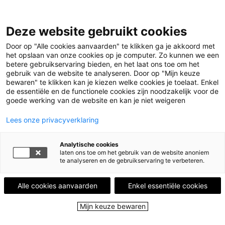
Deze website gebruikt cookies
Menu
Door op "Alle cookies aanvaarden" te klikken ga je akkoord met
het opslaan van onze cookies op je computer. Zo kunnen we een
betere gebruikservaring bieden, en het laat ons toe om het
Home
Leestips
Solo danser
gebruik van de website te analyseren. Door op "Mijn keuze
Illustratie © Shamisa Debroey
bewaren" te klikken kan je kiezen welke cookies je toelaat. Enkel
de essentiële en de functionele cookies zijn noodzakelijk voor de
LEESTIP VAN
ELS VAN HAUTE
goede werking van de website en kan je niet weigeren
Books are my food.
Lees onze privacyverklaring
Solo danser
Analytische cookies
laten ons toe om het gebruik van de website anoniem
27 januari 2022 - 881 keer bekeken
te analyseren en de gebruikservaring te verbeteren.
Alle cookies aanvaarden
Enkel essentiële cookies
Mijn keuze bewaren