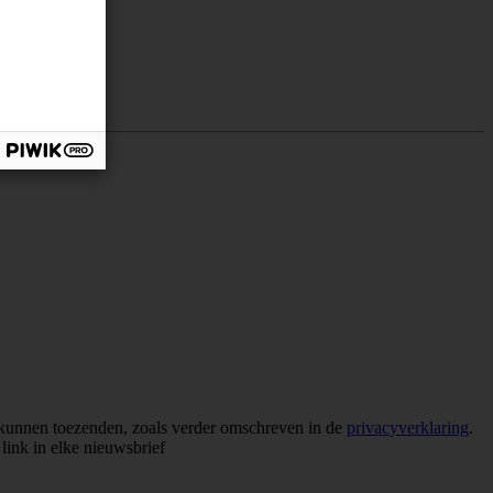
e kunnen toezenden, zoals verder omschreven in de
privacyverklaring
.
link in elke nieuwsbrief