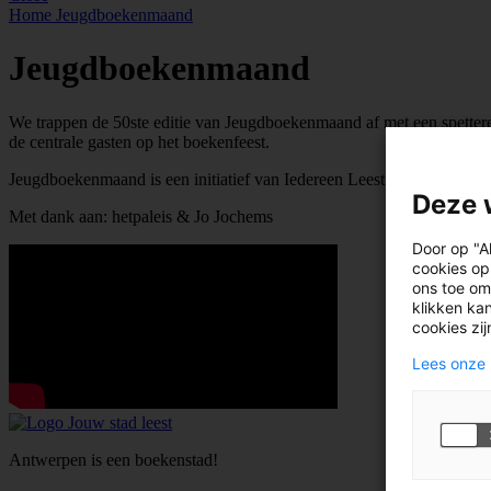
Home
Jeugdboekenmaand
Jeugdboekenmaand
We trappen de 50ste editie van Jeugdboekenmaand af met een spette
de centrale gasten op het boekenfeest.
Jeugdboekenmaand is een initiatief van Iedereen Leest (i.s.m. Ketne
Deze 
Met dank aan: hetpaleis & Jo Jochems
Door op "A
cookies op
ons toe om
klikken kan
cookies zi
Lees onze 
Antwerpen is een boekenstad!