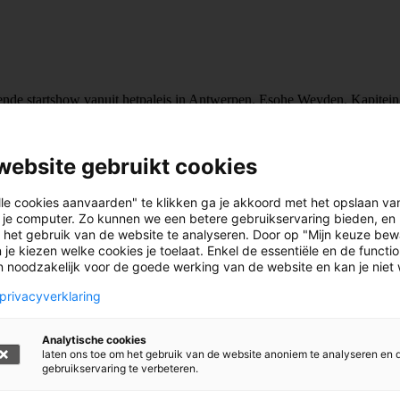
rende startshow vanuit hetpaleis in Antwerpen. Esohe Weyden, Kapite
t). Alle info op www.jeugdboekenmaand.be.
website gebruikt cookies
lle cookies aanvaarden" te klikken ga je akkoord met het opslaan va
 je computer. Zo kunnen we een betere gebruikservaring bieden, en 
 het gebruik van de website te analyseren. Door op "Mijn keuze bew
 je kiezen welke cookies je toelaat. Enkel de essentiële en de functi
jn noodzakelijk voor de goede werking van de website en kan je niet
privacyverklaring
Analytische cookies
laten ons toe om het gebruik van de website anoniem te analyseren en 
gebruikservaring te verbeteren.