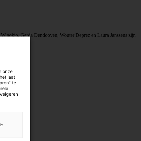
in Winokio, Gerda Dendooven, Wouter Deprez en Laura Janssens zijn
n onze
het laat
aren" te
onele
 weigeren
de