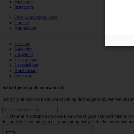
Facebook
Instagram
Over Antwerpen Leest
Contact
Aanmelden
Leestips
Kalender
Uitgelicht
Leesgroepen
Leesplekken
Boekenstad
Over ons
Schrijf je in op de nieuwsbrief!
Schrijf je in voor de nieuwsbrief om op de hoogte te blijven van nieu
Door in te schrijven op deze nieuwsbrief ga je akkoord met de v
Je kan je toestemming op elk moment opnieuw intrekken door een mail t