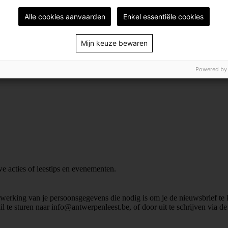
Alle cookies aanvaarden
Enkel essentiële cookies
Mijn keuze bewaren
Powered by
we acties of leestips en evenementen.
erwerking van je persoonsgegevens die nodig is om je de nieuwsbrief t
e sturen naar info@antwerpenleest.be, of door uit te schrijven via de 