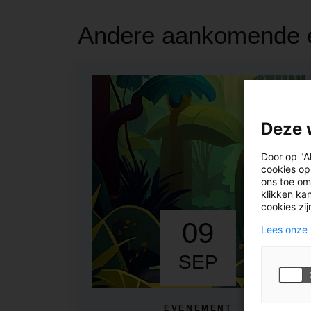
Andere aankomende 
Deze 
Door op "A
cookies op
ons toe om
klikken kan
cookies zi
09
Lees onze 
SEP
EVENEMENT