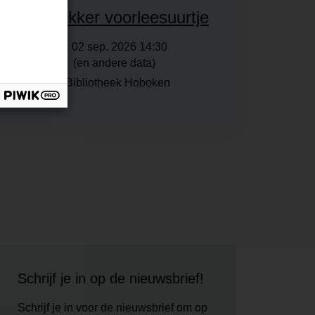
Leeslekker voorleesuurtje
02 sep. 2026 14:30
(en andere data)
Bibliotheek Hoboken
Schrijf je in op de nieuwsbrief!
Schrijf je in voor de nieuwsbrief om op