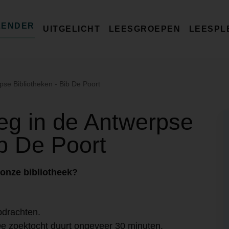
LENDER
UITGELICHT
LEESGROEPEN
LEESPL
pse Bibliotheken - Bib De Poort
eg in de Antwerpse
ib De Poort
 onze bibliotheek?
pdrachten.
? De zoektocht duurt ongeveer 30 minuten.