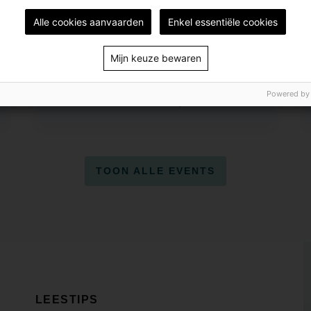
Weetjes en verhalen over
Alle cookies aanvaarden
Enkel essentiële cookies
bomen
Mijn keuze bewaren
30 sep. 2026 20:00
Bib Rozemaai (Ontmoetingscentrum
Powered by
Rozemaai)
TOON ALLE EVENTS
LEESTIPS