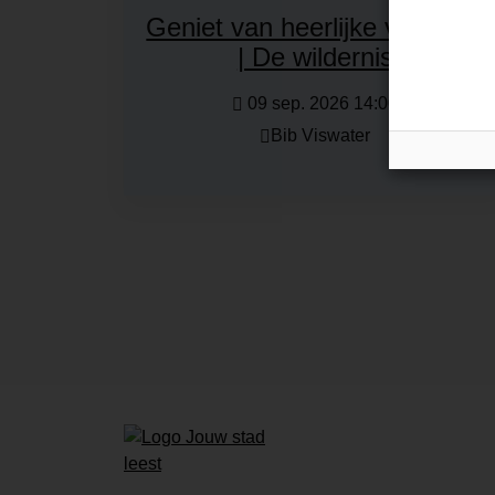
Geniet van heerlijke verhalen
| De wildernis
09 sep. 2026 14:00
Bib Viswater