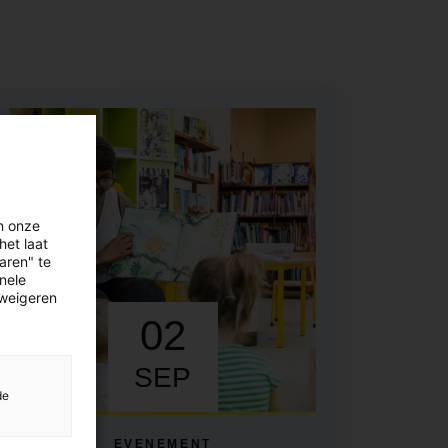
n onze
het laat
aren" te
onele
 weigeren
02
SEP
de
EVENEMENT