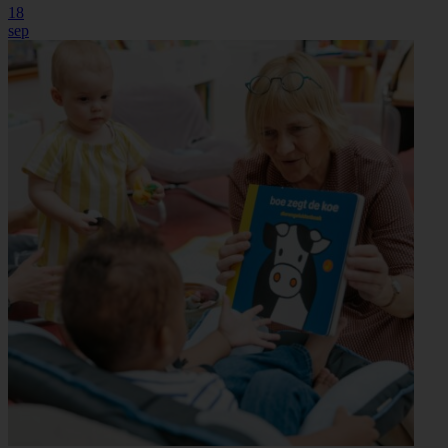
18
sep