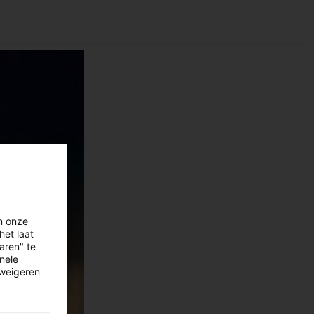
n onze
het laat
aren" te
onele
 weigeren