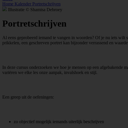
Home
Kalender
Portretschrijven
Illustratie © Shamisa Debroey
Portretschrijven
Al eens geprobeerd iemand te vangen in woorden? Of je nu iets wilt sc
prikkelen, een geschreven portret kan bijzonder verrassend en waardev
In deze cursus onderzoeken we hoe je mensen op een afgebakende manie
variëren we elke les onze aanpak, invalshoek en stijl.
Een greep uit de oefeningen:
zo objectief mogelijk iemands uiterlijk beschrijven