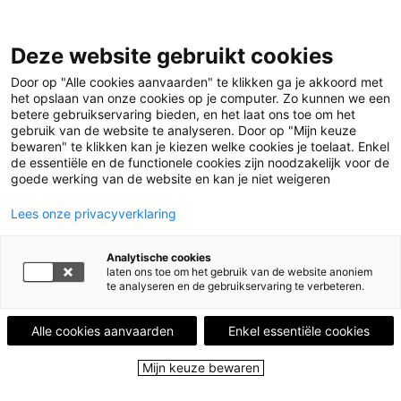
Leestips
Deze website gebruikt cookies
Kalender
Uitgelicht
Door op "Alle cookies aanvaarden" te klikken ga je akkoord met
Leesgroepen
het opslaan van onze cookies op je computer. Zo kunnen we een
Leesplekken
betere gebruikservaring bieden, en het laat ons toe om het
Boekenstad
gebruik van de website te analyseren. Door op "Mijn keuze
Over ons
bewaren" te klikken kan je kiezen welke cookies je toelaat. Enkel
de essentiële en de functionele cookies zijn noodzakelijk voor de
goede werking van de website en kan je niet weigeren
Menu
Menu sluiten
Lees onze privacyverklaring
Leestips
Analytische cookies
Kalender
laten ons toe om het gebruik van de website anoniem
Uitgelicht
te analyseren en de gebruikservaring te verbeteren.
Leesgroepen
Leesplekken
Alle cookies aanvaarden
Enkel essentiële cookies
Boekenstad
Over ons
Mijn keuze bewaren
Close