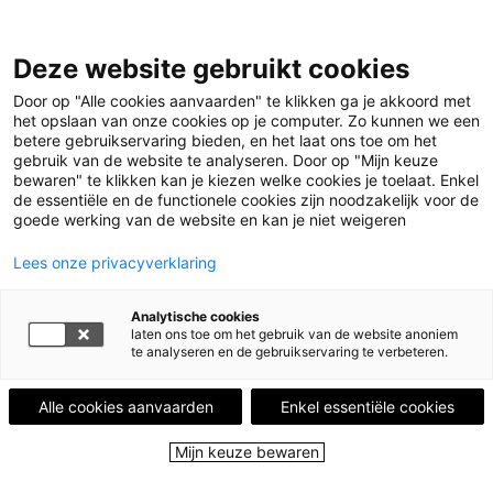
Deze website gebruikt cookies
Menu
Door op "Alle cookies aanvaarden" te klikken ga je akkoord met
het opslaan van onze cookies op je computer. Zo kunnen we een
betere gebruikservaring bieden, en het laat ons toe om het
Home
Kalender
Boek en Koek in bib Permeke
gebruik van de website te analyseren. Door op "Mijn keuze
Illustratie © Shamisa Debroey
bewaren" te klikken kan je kiezen welke cookies je toelaat. Enkel
Boek en Koek in bib
de essentiële en de functionele cookies zijn noodzakelijk voor de
goede werking van de website en kan je niet weigeren
Permeke
Lees onze privacyverklaring
Kom samen naar de bib. Luister naar verhalen en
Analytische cookies
verdwijn in prenten.
laten ons toe om het gebruik van de website anoniem
Duik mee in een boek en bijt in een lekkere koek.
te analyseren en de gebruikservaring te verbeteren.
Bron:
UiTinVlaanderen.be
Alle cookies aanvaarden
Enkel essentiële cookies
Mijn keuze bewaren
Facebook
Twitter
Email
Deel dit event