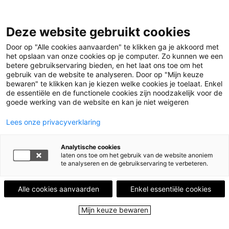
Deze website gebruikt cookies
Menu
Door op "Alle cookies aanvaarden" te klikken ga je akkoord met
het opslaan van onze cookies op je computer. Zo kunnen we een
betere gebruikservaring bieden, en het laat ons toe om het
Home
Boekenruilkastjes
Boekenruilkastje Gummarus
gebruik van de website te analyseren. Door op "Mijn keuze
Illustratie © Shamisa Debroey
bewaren" te klikken kan je kiezen welke cookies je toelaat. Enkel
Boekenruilkastje
de essentiële en de functionele cookies zijn noodzakelijk voor de
goede werking van de website en kan je niet weigeren
Gummarus
Lees onze privacyverklaring
Hier kan je niet alleen je honger, maar ook je
Analytische cookies
leeshonger stillen.
laten ons toe om het gebruik van de website anoniem
te analyseren en de gebruikservaring te verbeteren.
Facebook
Twitter
Email
Deel deze plek
Alle cookies aanvaarden
Enkel essentiële cookies
Mijn keuze bewaren